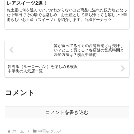
レアスイーツ2選！
お土産に何を選んでいいかわからないほど商品に溢れた観光地となっ
た中華街でその場でも楽しめ、お土産として持ち帰っても嬉しい中華
街らしいお土産（スイーツ）を紹介します。台湾ドーナッツ
TAIWAN DONUT OH!（香港大飯店1F）GW前に新...
皆が食べてるイカの台湾唐揚げは美味し
い？どこで買える？各店舗の営業時間と
決済方法は？横浜中華街
魯肉飯（ルーローハン）を楽しめる横浜
中華街の人気店一覧
コメント
コメントを書き込む
ホーム
中華街グルメ