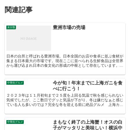
関連記事
豊洲市場の売場
未分類
日本の台所と呼ばれる豊洲市場。日本全国のお店や食卓に並ぶ食材が
集まる日本最大の市場です。現在ここに並べられる生鮮食品は全世界
から運び込まれ日本の食文化の形成の中枢として存在しています。東
京の市場として歴史を辿ると古くは日本橋から始まっており...
今が旬！年末までに上海ガニを食
中華街グルメ
べに行こう！
２０２３年は１１月初旬まで２５度を上回る気温で秋を感じられない
気候でしたが、ここ数日でグッと気温が下がり、冬は嫌だなぁと感じ
ている人も多いのでは？完全な冬を迎える前に絶品グルメ 上海カ
ニ をお勧めします。上海カニ（左：メス、右：オス）上海カ...
まもなく終了の上海蟹！オスの白
中華街グルメ
子がマッタリと美味しい！横浜中