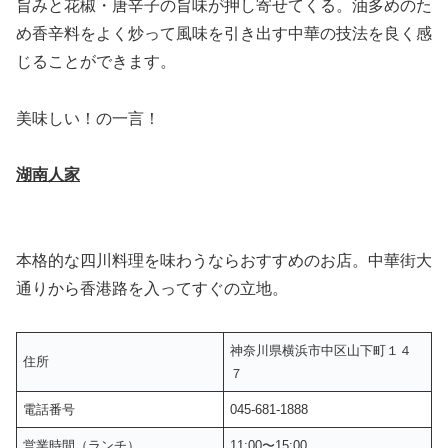
旨みと花椒・唐辛子の旨味が押し寄せてくる。油多めのた
め香辛料をよく炒って風味を引き出す中華の技法を良く感
じることができます。
美味しい！の一言！
湖南人家
本格的な四川料理を味わうならおすすめのお店。中華街大
通りから香港路を入ってすぐの立地。
神奈川県横浜市中区山下町１４
住所
７
電話番号
045-681-1888
営業時間（ランチ）
11:00〜15:00