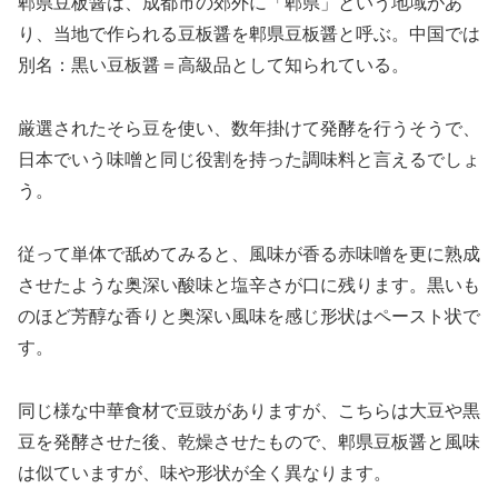
郫県豆板醤は、成都市の郊外に「郫県」という地域があ
り、当地で作られる豆板醤を郫県豆板醤と呼ぶ。中国では
別名：黒い豆板醤＝高級品として知られている。
厳選されたそら豆を使い、数年掛けて発酵を行うそうで、
日本でいう味噌と同じ役割を持った調味料と言えるでしょ
う。
従って単体で舐めてみると、風味が香る赤味噌を更に熟成
させたような奥深い酸味と塩辛さが口に残ります。黒いも
のほど芳醇な香りと奥深い風味を感じ形状はペースト状で
す。
同じ様な中華食材で豆豉がありますが、こちらは大豆や黒
豆を発酵させた後、乾燥させたもので、郫県豆板醤と風味
は似ていますが、味や形状が全く異なります。