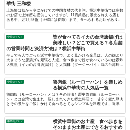
華街 三和楼
上海蟹は秋から冬にかけての中国食材の代名詞。横浜中華街では多数
のお店で上海蟹を提供していますが、11月終盤に販売を終える店も
ある中、翌1月終盤（正確には春節）まで、食べられるお店がありま
す。それが今回紹介する上海料理 三和楼です。三和楼は恐...
皆が食べてるイカの台湾唐揚げは
中華街グルメ
美味しい？どこで買える？各店舗
の営業時間と決済方法は？横浜中華街
平日でも人でごった返す中華街で、よく見かける光景は、人の顔より
大きそうな唐揚げを頬張る人達。食べ歩きで皆が食べているのは轰炸
大魷魚（イカの台湾唐揚げ）と大鶏排（ダージーパイ：鶏の台湾唐揚
げ）だ！実は大鶏排（ダージーパイ）を売っている店舗を探...
魯肉飯（ルーローハン）を楽しめ
中華街グルメ
る横浜中華街の人気店一覧
魯肉飯（ルーローハン）とは？その特徴と歴史魯肉飯（ルーローハ
ン）とは台湾で生まれ、親しまれてきた郷土料理で、甘辛く煮た豚肉
とその煮汁をご飯にかけて食べるとてもシンプルな料理です。近年魯
肉飯（ルーローハン）の名前を聞くことが多くなったのは台湾...
横浜中華街のお土産 食べ歩きを
中華街グルメ
そのままお土産にできるおすすめ