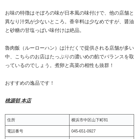
お味の特徴はそぼろの味が日本風の味付けで、他の店舗と
異なり汁気が少ないところ。香辛料は少なめですが、醤油
と砂糖の甘塩っぱい味付けは絶品。
魯肉飯（ルーローハン）は汁だくで提供される店舗が多い
中、こちらのお店はたっぷりの濃いめの餡でバランスを取
っているのでしょう。煮卵と高菜の相性も抜群！
おすすめの逸品です！
桃源邨 本店
住所
横浜市中区山下町81
電話番号
045-651-0927