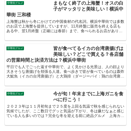
まもなく終了の上海蟹！オスの白
中華街グルメ
子がマッタリと美味しい！横浜中
華街 三和楼
上海蟹は秋から冬にかけての中国食材の代名詞。横浜中華街では多数
のお店で上海蟹を提供していますが、11月終盤に販売を終える店も
ある中、翌1月終盤（正確には春節）まで、食べられるお店がありま
す。それが今回紹介する上海料理 三和楼です。三和楼は恐...
皆が食べてるイカの台湾唐揚げは
中華街グルメ
美味しい？どこで買える？各店舗
の営業時間と決済方法は？横浜中華街
平日でも人でごった返す中華街で、よく見かける光景は、人の顔より
大きそうな唐揚げを頬張る人達。食べ歩きで皆が食べているのは轰炸
大魷魚（イカの台湾唐揚げ）と大鶏排（ダージーパイ：鶏の台湾唐揚
げ）だ！実は大鶏排（ダージーパイ）を売っている店舗を探...
今が旬！年末までに上海ガニを食
中華街グルメ
べに行こう！
２０２３年は１１月初旬まで２５度を上回る気温で秋を感じられない
気候でしたが、ここ数日でグッと気温が下がり、冬は嫌だなぁと感じ
ている人も多いのでは？完全な冬を迎える前に絶品グルメ 上海カ
ニ をお勧めします。上海カニ（左：メス、右：オス）上海カ...