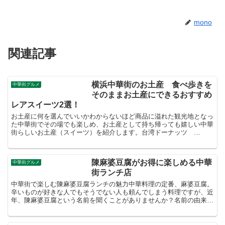
mono
関連記事
横浜中華街のお土産 食べ歩きを
中華街グルメ
そのままお土産にできるおすすめ
レアスイーツ2選！
お土産に何を選んでいいかわからないほど商品に溢れた観光地となっ
た中華街でその場でも楽しめ、お土産として持ち帰っても嬉しい中華
街らしいお土産（スイーツ）を紹介します。台湾ドーナッツ
TAIWAN DONUT OH!（香港大飯店1F）GW前に新...
陳麻婆豆腐がお得に楽しめる中華
中華街グルメ
街ランチ店
中華街で楽しむ陳麻婆豆腐ランチの魅力中華料理の定番、麻婆豆腐。
辛いものが好きな人でもそうでない人も頼んでしまう料理ですが、近
年、陳麻婆豆腐という名前を聞くことがありませんか？名前の由来は
中国・四川省の成都にある有名な料理店の名前だそうで、日...