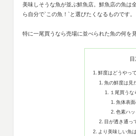
美味しそうな魚が並ぶ鮮魚店。鮮魚店の魚は
この魚！
ら自分で`
`と選びたくなるものです。
特に一尾買うなら売場に並べられた魚の何を
目
鮮度はどうやっ
魚の鮮度は見
１尾買うな
魚体表面
色素ハッ
目が透き通っ
より美味しい魚